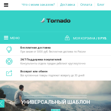
Что с моим заказом?
Доставка
Оплата
Блог
МЕНЮ
МОЯ КОРЗИНА
0 РУБ.
0
Бесплатная доставка
При заказе от 5000 руб. бесплатная доставка по России
24/7 Поддержка покупателей
Консультанты отдела продаж работают круглосуточно
Возврат или обмен
Все купленные товары подлежат возврату до 30 дней
ПРОДАВАЙТЕ ЛЮБЫЕ ТОВАРЫ НА САМОЙ ПРОСТОЙ РЕДАКЦИИ 1С-БИТРИКС - СТАРТ
УНИВЕРСАЛЬНЫЙ ШАБЛОН
ПОДРОБНЕЕ