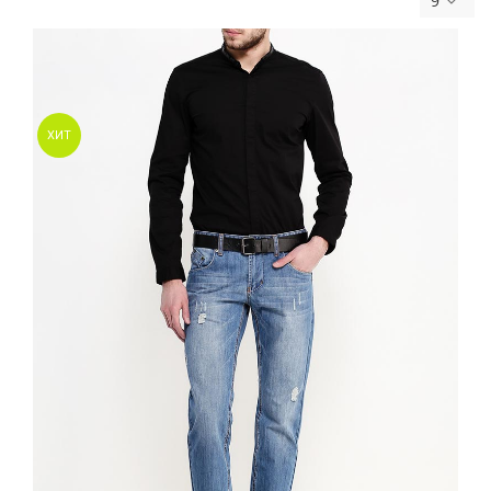
9
ХИТ