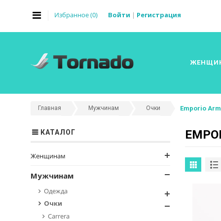
Избранное (
0
)
Войти
|
Регистрация
ЖЕНЩИ
Главная
Мужчинам
Очки
Emporio Arm
EMPO
КАТАЛОГ
Женщинам
Мужчинам
Одежда
Очки
Carrera