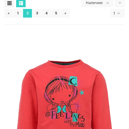
Наличию
1
«
1
2
3
4
5
»