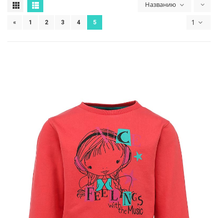
Названию
1
«
1
2
3
4
5